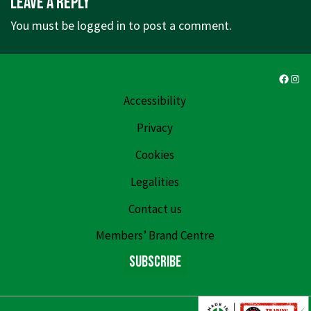
Leave a Reply
is
is
You must be
logged in
to post a comment.
Faceb
Ins
Accessibility
Privacy
Cookies
Legalities
Contact us
Members’ Brand Centre
Subscribe