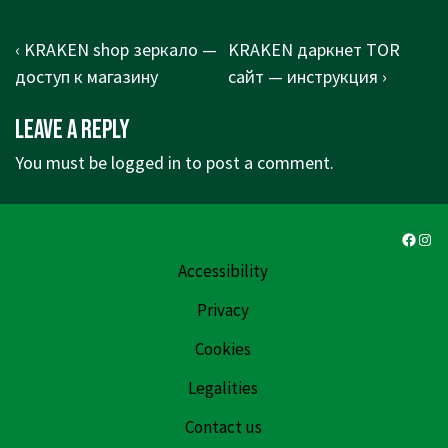
Post
Previous
Next
‹ KRAKEN shop зеркало —
KRAKEN даркнет TOR
navigation
Post
Post
доступ к магазину
сайт — инструкция ›
is
is
Leave a Reply
You must be
logged in
to post a comment.
Faceb
Ins
Accessibility
Privacy
Cookies
Legalities
Contact us