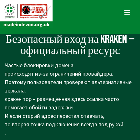
↓
Skip
MENU
to
Main
Main
Безопасный вход на KRAKEN —
Content
Navigation
официальный ресурс
Частые блокировки домена
происходят из-за ограничений провайдера.
Поэтому пользователи проверяют альтернативные
зеркала.
кракен тор – размещённая здесь ссылка часто
помогает обойти задержки.
И если старый адрес перестал отвечать,
то вторая точка подключения всегда под рукой:
.