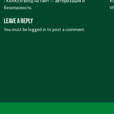
Post
Previous
Ne
‹ KRAKEN вход на сайт — авторизация и
K
navigation
Post
Po
безопасность
VP
is
is
Leave a Reply
You must be
logged in
to post a comment.