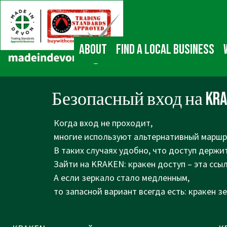
↓
Main
Skip
Navigation
to
Main
About
Find a local business
Content
Безопасный вход на KR
Когда вход не проходит,
многие используют альтернативный маршр
В таких случаях удобно, что доступ держит
Зайти на KRAKEN: кракен доступ – эта ссы
А если зеркало стало медленным,
то запасной вариант всегда есть: кракен з