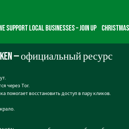
We Support Local Businesses – Join up
Christmas
AKEN — официальный ресурс
ут.
ся через Tor.
лка помогает восстановить доступ в пару кликов.
екрало.