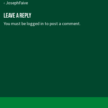
Post
Previous
‹ JosephFaive
navigation
Post
Leave a Reply
is
You must be
logged in
to post a comment.