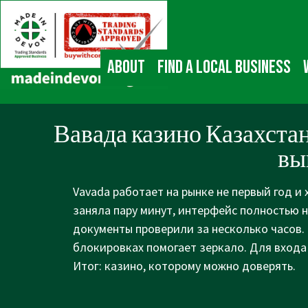
↓
Main
Skip
Navigation
to
Main
About
Find a local business
Content
Вавада казино Казахстан
вы
Vavada работает на рынке не первый год и
заняла пару минут, интерфейс полностью 
документы проверили за несколько часов. 
блокировках помогает зеркало. Для входа
Итог: казино, которому можно доверять.