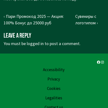
Post
Previous
Next
‹ Пари Промокод 2025 — Акция:
Сувениры с
navigation
Post
Post
100% Бонус до 25000 руб
логотипом ›
is
is
Leave a Reply
You must be
logged in
to post a comment.
Faceb
Ins
Accessibility
Privacy
Cookies
Legalities
Contact us