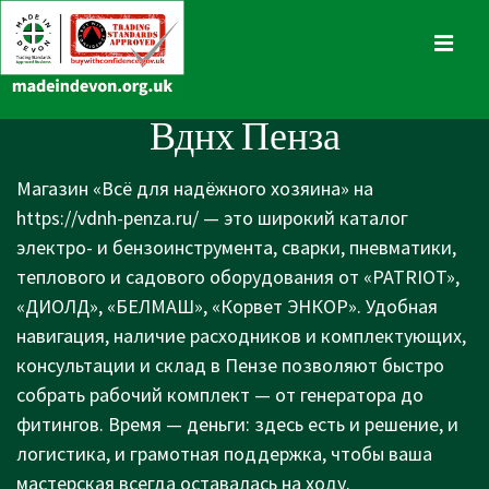
↓
Skip
MENU
to
Main
Main
Вднх Пенза
Content
Navigation
Магазин «Всё для надёжного хозяина» на
https://vdnh-penza.ru/
— это широкий каталог
электро- и бензоинструмента, сварки, пневматики,
теплового и садового оборудования от «PATRIOT»,
«ДИОЛД», «БЕЛМАШ», «Корвет ЭНКОР». Удобная
навигация, наличие расходников и комплектующих,
консультации и склад в Пензе позволяют быстро
собрать рабочий комплект — от генератора до
фитингов. Время — деньги: здесь есть и решение, и
логистика, и грамотная поддержка, чтобы ваша
мастерская всегда оставалась на ходу.