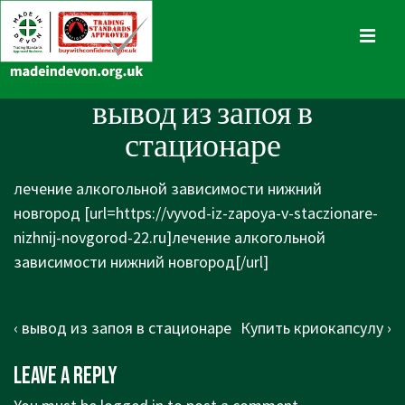
↓
Skip
MENU
to
Main
Main
вывод из запоя в
Content
Navigation
стационаре
лечение алкогольной зависимости нижний
новгород [url=https://vyvod-iz-zapoya-v-staczionare-
nizhnij-novgorod-22.ru]лечение алкогольной
зависимости нижний новгород[/url]
Post
Previous
Next
‹ вывод из запоя в стационаре
Купить криокапсулу ›
navigation
Post
Post
Leave a Reply
is
is