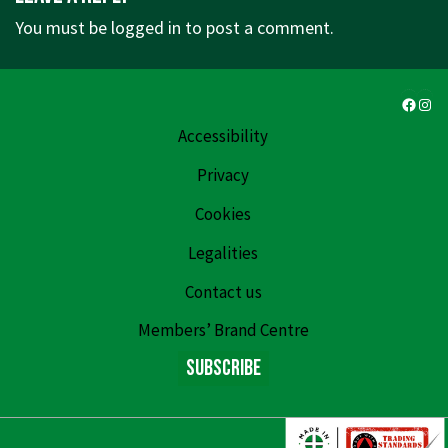
You must be
logged in
to post a comment.
Faceb
Ins
Accessibility
Privacy
Cookies
Legalities
Contact us
Members’ Brand Centre
Subscribe