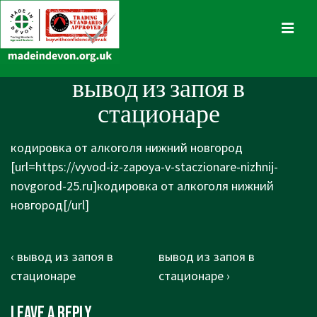
↓
Skip
MENU
to
Main
Main
вывод из запоя в
Content
Navigation
стационаре
кодировка от алкоголя нижний новгород
[url=https://vyvod-iz-zapoya-v-staczionare-nizhnij-
novgorod-25.ru]кодировка от алкоголя нижний
новгород[/url]
Post
Previous
Next
‹ вывод из запоя в
вывод из запоя в
navigation
Post
Post
стационаре
стационаре ›
is
is
Leave a Reply