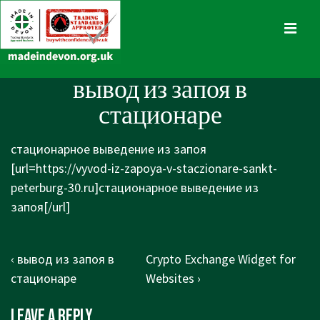
↓
Skip
MENU
to
Main
Main
вывод из запоя в
Content
Navigation
стационаре
стационарное выведение из запоя
[url=https://vyvod-iz-zapoya-v-staczionare-sankt-
peterburg-30.ru]стационарное выведение из
запоя[/url]
Post
Previous
Next
‹ вывод из запоя в
Crypto Exchange Widget for
navigation
Post
Post
стационаре
Websites ›
is
is
Leave a Reply