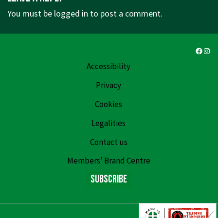
You must be
logged in
to post a comment.
Faceb
Ins
Accessibility
Privacy
Cookies
Legalities
Contact us
Members’ Brand Centre
Subscribe