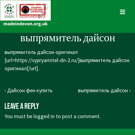
↓
Skip
MENU
to
Main
Main
выпрямитель дайсон
Content
Navigation
выпрямитель дайсон оригинал
[url=https://vypryamitel-dn-2.ru/]выпрямитель дайсон
оригинал[/url] .
Post
Previous
Next
‹ Дайсон фен купить
выпрямитель дайсон ›
navigation
Post
Post
Leave a Reply
is
is
You must be
logged in
to post a comment.