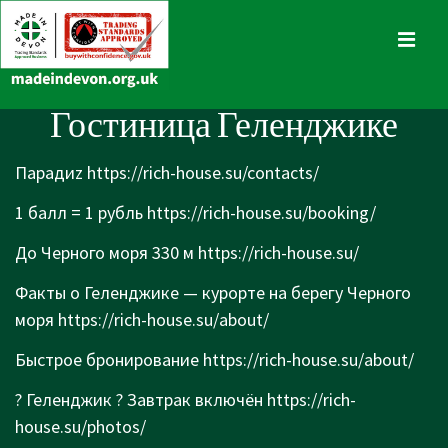
↓
Skip
MENU
to
Main
Main
Гостиница Геленджике
Content
Navigation
Парадиz
https://rich-house.su/contacts/
1 балл = 1 рубль
https://rich-house.su/booking/
До Черного моря 330 м
https://rich-house.su/
Факты о Геленджике — курорте на берегу Черного
моря
https://rich-house.su/about/
Быстрое бронирование
https://rich-house.su/about/
? Геленджик ? Завтрак включён
https://rich-
house.su/photos/