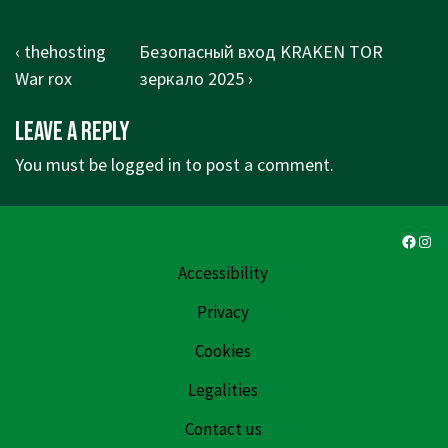
Post
Previous
Next
‹ thehosting
Безопасный вход KRAKEN TOR
navigation
Post
Post
War rox
зеркало 2025 ›
is
is
Leave a Reply
You must be
logged in
to post a comment.
Faceb
Ins
Accessibility
Privacy
Cookies
Legalities
Contact us