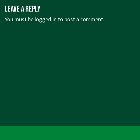
navigation
Post
Leave a Reply
is
You must be
logged in
to post a comment.