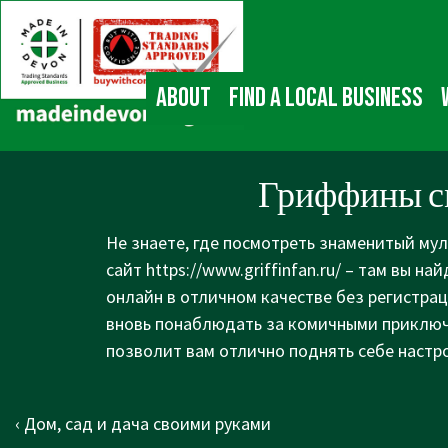
↓
Main
Skip
Navigation
to
Main
About
Find a local business
Content
Гриффины с
Не знаете, где посмотреть знаменитый му
сайт
https://www.griffinfan.ru/
– там вы най
онлайн в отличном качестве без регистраци
вновь понаблюдать за комичными приключ
позволит вам отлично поднять себе настр
Post
Previous
‹ Дом, сад и дача своими руками