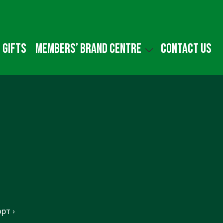
 gifts
Members’ Brand Centre
Contact us
рт ›