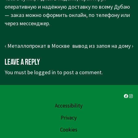
оперативную и надёжную доставку по всему Дубаю
— заказ можно оформить онлайн, по телефону или
через мессенджер.
Post
Previous
Next
‹ Металлопрокат в Москве
вывод из запоя на дому ›
navigation
Post
Post
Leave a Reply
is
is
You must be
logged in
to post a comment.
Faceb
Ins
Accessibility
Privacy
Cookies