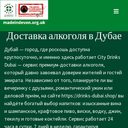
↓
Skip
MENU
to
Main
Main
Доставка алкоголя в Дубае
Content
Navigation
Дубай — город, где роскошь доступна
круглосуточно, и именно здесь работает City Drinks
Dubai — сервис премиум-доставки алкоголя,
который давно завоевал доверие жителей и гостей
эмирата. Независимо от того, планируете ли вы
вечеринку с друзьями, романтический ужин или
деловой приём, на сайте
https://drinks-dubai.shop/
вы
найдёте богатый выбор напитков: изысканные вина
и шампанское, крафтовое пиво, виски, водку, джин,
текилу и готовые коктейли. Сервис работает 24
часа в сутки, 7 дней в неделю, гарантируя