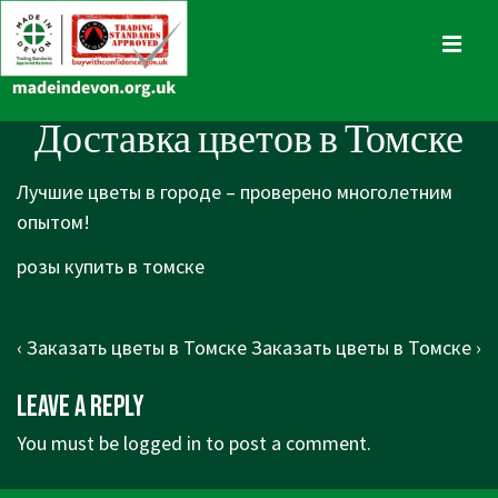
↓
Skip
MENU
to
Main
Main
Доставка цветов в Томске
Content
Navigation
Лучшие цветы в городе – проверено многолетним
опытом!
розы купить в томске
Post
Previous
Next
‹ Заказать цветы в Томске
Заказать цветы в Томске ›
navigation
Post
Post
Leave a Reply
is
is
You must be
logged in
to post a comment.