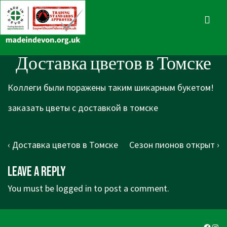
↓
Skip
MENU
to
Main
Main
Доставка цветов в Томске
Content
Navigation
Коллеги были поражены таким шикарным букетом!
заказать цветы с доставкой в томске
Post
Previous
Next
‹ Доставка цветов в Томске
Сезон пионов открыт ›
navigation
Post
Post
Leave a Reply
is
is
You must be
logged in
to post a comment.
Faceb
Ins