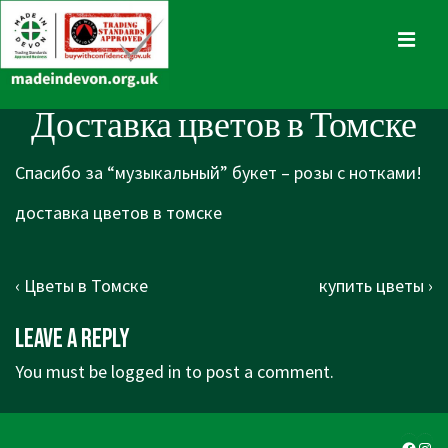
↓
Skip
MENU
to
Main
Main
Доставка цветов в Томске
Content
Navigation
Спасибо за “музыкальный” букет – розы с нотками!
доставка цветов в томске
Post
Previous
Next
‹ Цветы в Томске
купить цветы ›
navigation
Post
Post
Leave a Reply
is
is
You must be
logged in
to post a comment.
Faceb
Ins