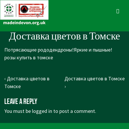
↓
Skip
MENU
to
Main
Main
Доставка цветов в Томске
Content
Navigation
Потрясающие рододендроны!Яркие и пышные!
розы купить в томске
Post
Previous
Next
‹ Доставка цветов в
Доставка цветов в Томске
navigation
Post
Post
Томске
›
is
is
Leave a Reply
You must be
logged in
to post a comment.