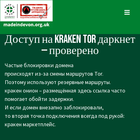
↓
Skip
MENU
to
Main
Main
Доступ на KRAKEN TOR даркнет
Content
Navigation
— проверено
Частые блокировки домена
происходят из-за смены маршрутов Tor.
Поэтому используют резервные маршруты.
кракен онион – размещённая здесь ссылка часто
помогает обойти задержки.
И если домен внезапно заблокировали,
то вторая точка подключения всегда под рукой:
кракен маркетплейс.