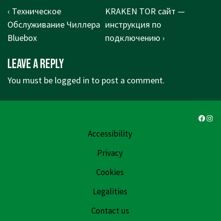
Post
Previous
Next
‹ Техническое
KRAKEN TOR сайт —
navigation
Post
Post
Обслуживание Чиллера
инструкция по
is
is
Bluebox
подключению ›
Leave a Reply
You must be
logged in
to post a comment.
Faceb
Ins
Accessibility
Privacy
Cookies
Legalities
Contact us