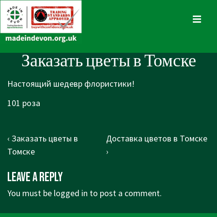
↓
Skip
MENU
to
Main
Main
Заказать цветы в Томске
Content
Navigation
Настоящий шедевр флористики!
101 роза
Post
Previous
Next
‹ Заказать цветы в
Доставка цветов в Томске
navigation
Post
Post
Томске
›
is
is
Leave a Reply
You must be
logged in
to post a comment.