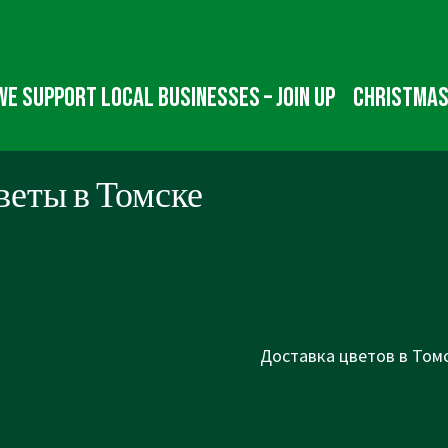
We Support Local Businesses – Join up
Christmas
веты в Томске
Next
Доставка цветов в Томс
Post
is