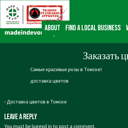
↓
Main
Skip
Navigation
to
Main
About
Find a local business
Content
Заказать ц
Самые красивые розы в Томске!
доставка цветов
Post
Previous
‹ Доставка цветов в Томске
navigation
Post
Leave a Reply
is
You must be
logged in
to post a comment.