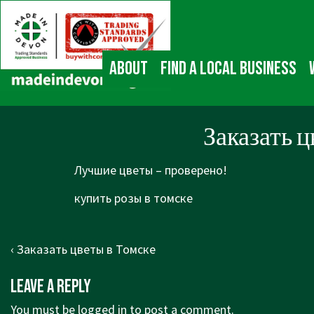
↓
Main
Skip
Navigation
to
Main
About
Find a local business
Content
Заказать ц
Лучшие цветы – проверено!
купить розы в томске
Post
Previous
‹ Заказать цветы в Томске
navigation
Post
Leave a Reply
is
You must be
logged in
to post a comment.