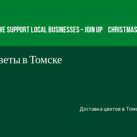
We Support Local Businesses – Join up
Christmas
веты в Томске
Next
Доставка цветов в Томс
Post
is