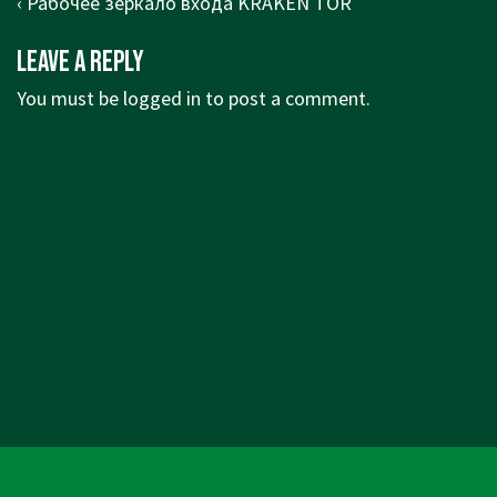
Post
Previous
‹ Рабочее зеркало входа KRAKEN TOR
navigation
Post
Leave a Reply
is
You must be
logged in
to post a comment.