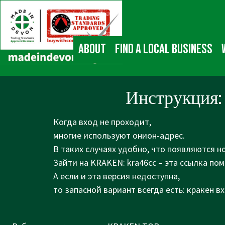
↓
Main
Skip
Navigation
to
Main
About
Find a local business
Content
Инструкция: K
Когда вход не проходит,
многие используют онион-адрес.
В таких случаях удобно, что появляются н
Зайти на KRAKEN: kra46cc – эта ссылка пом
А если и эта версия недоступна,
то запасной вариант всегда есть: кракен вх