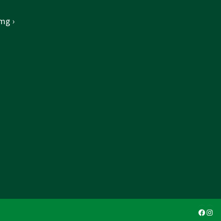
mg ›
Faceb
Ins