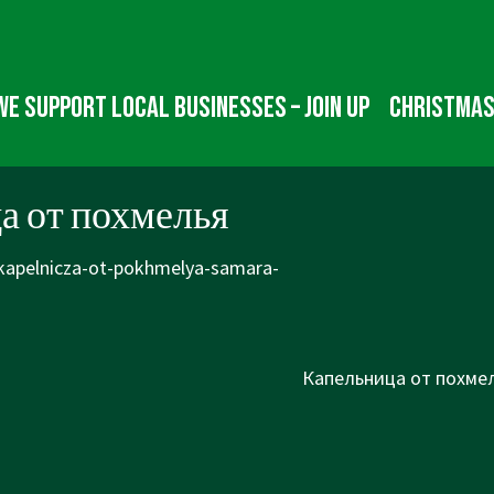
We Support Local Businesses – Join up
Christmas
а от похмелья
/kapelnicza-ot-pokhmelya-samara-
Next
Капельница от похмел
Post
is