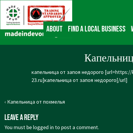
↓
Main
Skip
Navigation
to
Main
About
Find a local business
Content
Капельниц
капельница от запоя недорого [url=https:/
23.ru]капельница от запоя недорого[/url]
Post
Previous
‹ Капельница от похмелья
navigation
Post
Leave a Reply
is
You must be
logged in
to post a comment.