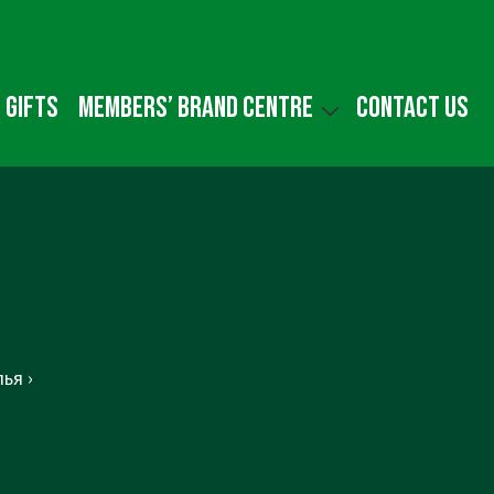
 gifts
Members’ Brand Centre
Contact us
ья ›