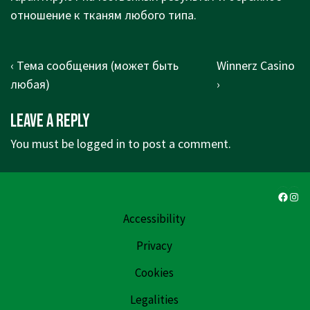
отношение к тканям любого типа.
Post
Previous
Next
‹ Тема сообщения (может быть
Winnerz Casino
navigation
Post
Post
любая)
›
is
is
Leave a Reply
You must be
logged in
to post a comment.
Faceb
Ins
Accessibility
Privacy
Cookies
Legalities