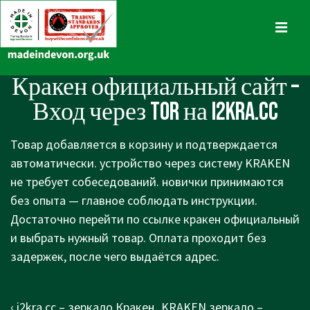
↓
Skip
MENU
to
Main
Main
Кракен официальный сайт –
Content
Navigation
Вход через TOR на i2kra.cc
Товар добавляется в корзину и подтверждается
автоматически. устройство через систему KRAKEN
не требует собеседований. новички принимаются
без опыта — главное соблюдать инструкции.
Достаточно перейти по ссылке кракен официальный
и выбрать нужный товар. Оплата проходит без
задержек, после чего выдаётся адрес.
Post
Previous
Next
‹ i2kra.cc – зеркало Кракен,
KRAKEN зеркало –