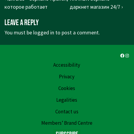
navigation
Post
Post
которое работает
даркнет магазин 24/7 ›
is
is
Leave a Reply
You must be
logged in
to post a comment.
Faceb
Ins
Accessibility
Privacy
Cookies
Legalities
Contact us
Members’ Brand Centre