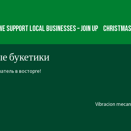
We Support Local Businesses – Join up
Christmas
е букетики
атель в восторге!
Next
Vibracion mecani
Post
is