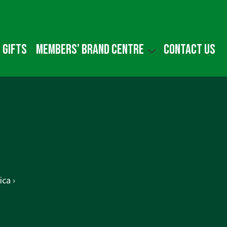
 gifts
Members’ Brand Centre
Contact us
ca ›