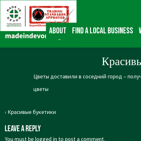
↓
Main
Skip
Navigation
to
Main
About
Find a local business
Content
Красивы
Цветы доставили в соседний город – получ
цветы
Post
Previous
‹ Красивые букетики
navigation
Post
Leave a Reply
is
You must be
logged in
to post a comment.