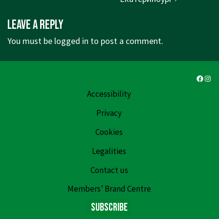
Leave a Reply
You must be
logged in
to post a comment.
Faceb
Ins
Accessibility
Privacy
Cookies
Legalities
Contact us
Members’ Brand Centre
Subscribe