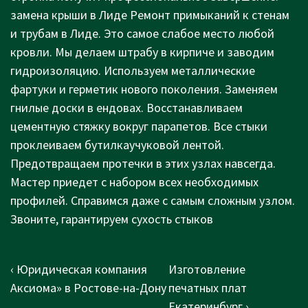
замена крыши в Лиде Ремонт примыканий к стенам
и трубам в Лиде. Это самое слабое место любой
кровли. Мы делаем штрабу в кирпиче и заводим
гидроизоляцию. Используем металлические
фартуки и герметик нового поколения. Заменяем
гнилые доски в ендовах. Восстанавливаем
цементную стяжку вокруг парапетов. Все стыки
проклеиваем бутилкаучуковой лентой.
Предотвращаем протечки в этих узлах навсегда.
Мастер приедет с набором всех необходимых
профилей. Справимся даже с самым сложным узлом.
Звоните, гарантируем сухость стыков
Post
Previous
Next
‹ Юридическая компания
Изготовление
navigation
Post
Post
Аксиома» в Ростове-на-Дону
печатных плат
is
is
Екатеринбург ›