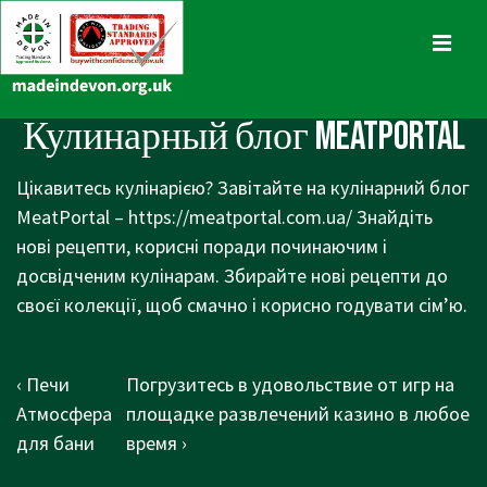
↓
Skip
MENU
to
Main
Main
Кулинарный блог MeatPortal
Content
Navigation
Цікавитесь кулінарією? Завітайте на кулінарний блог
MeatPortal –
https://meatportal.com.ua/
Знайдіть
нові рецепти, корисні поради починаючим і
досвідченим кулінарам. Збирайте нові рецепти до
своєї колекції, щоб смачно і корисно годувати сім’ю.
Post
Previous
Next
‹ Печи
Погрузитесь в удовольствие от игр на
navigation
Post
Post
Атмосфера
площадке развлечений казино в любое
is
is
для бани
время ›