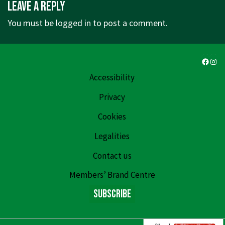
Leave a Reply
You must be
logged in
to post a comment.
Faceb
Ins
Accessibility
Privacy
Cookies
Legalities
Contact us
Members’ Brand Centre
Subscribe