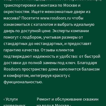
транспортировки и монтажа по Москве и
окрестностям. Ищете межкомнатные двери из
массива? Посетите www.rosdoors.ru чтобы
ознакомиться с каталогом и выбрать идеальную
дверь по доступной цене. Эксперты компании
помогут с подбором, учитывая размеры от
стандартных до нестандартных, и предоставят
гарантию качества. Отзывы клиентов
подтверждают надежность и удобство: от быстрой
доставки до полной замены под ключ. Благодаря
Rosdoors пространство дома наполнится балансом
и комфортом, интегрируя красоту с
функциональностью.
Post
Previous
Next
‹ Услуги
Ремонт и обслуживание скважин
navigation
Post
Post
кровельных
на воду в Москве ›