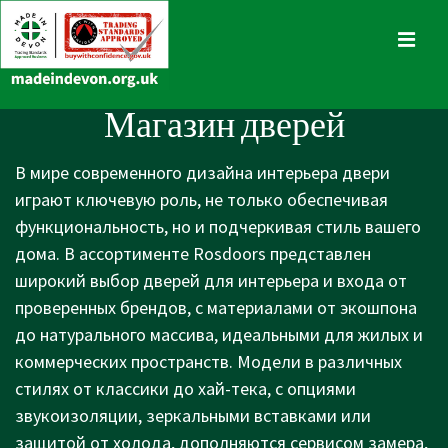
↓
Skip
MENU
to
Main
Main
Магазин дверей
Content
Navigation
В мире современного дизайна интерьера двери
играют ключевую роль, не только обеспечивая
функциональность, но и подчеркивая стиль вашего
дома. В ассортименте Rosdoors представлен
широкий выбор дверей для интерьера и входа от
проверенных брендов, с материалами от экошпона
до натурального массива, идеальными для жилых и
коммерческих пространств. Модели в различных
стилях от классики до хай-тека, с опциями
звукоизоляции, зеркальными вставками или
защитой от холода, дополняются сервисом замера,