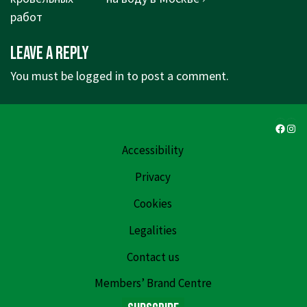
is
is
работ
Leave a Reply
You must be
logged in
to post a comment.
Faceb
Ins
Accessibility
Privacy
Cookies
Legalities
Contact us
Members’ Brand Centre