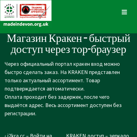
↓
Skip
MENU
to
Main
Main
Магазин Кракен – быстрый
Content
Navigation
доступ через тор-браузер
Через официальный портал кракен вход можно
быстро сделать заказ. На KRAKEN представлен
только актуальный ассортимент. Товар
подтверждается автоматически.
Оплата проходит без задержек, после чего
выдаётся адрес. Весь ассортимент доступен без
регистрации.
Post
Previous
Next
‹ i2kra.cc – Войти на
KRAKEN доступ – зеркало