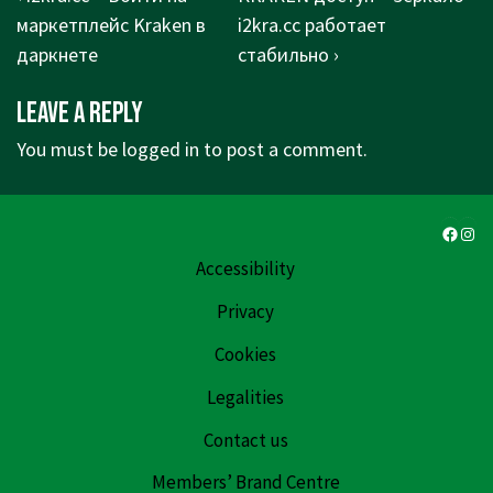
navigation
Post
Post
маркетплейс Kraken в
i2kra.cc работает
is
is
даркнете
стабильно ›
Leave a Reply
You must be
logged in
to post a comment.
Faceb
Ins
Accessibility
Privacy
Cookies
Legalities
Contact us
Members’ Brand Centre