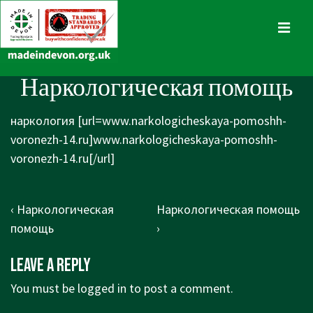
↓
Skip
MENU
to
Main
Main
Наркологическая помощь
Content
Navigation
наркология [url=www.narkologicheskaya-pomoshh-
voronezh-14.ru]www.narkologicheskaya-pomoshh-
voronezh-14.ru[/url]
Post
Previous
Next
‹ Наркологическая
Наркологическая помощь
navigation
Post
Post
помощь
›
is
is
Leave a Reply
You must be
logged in
to post a comment.