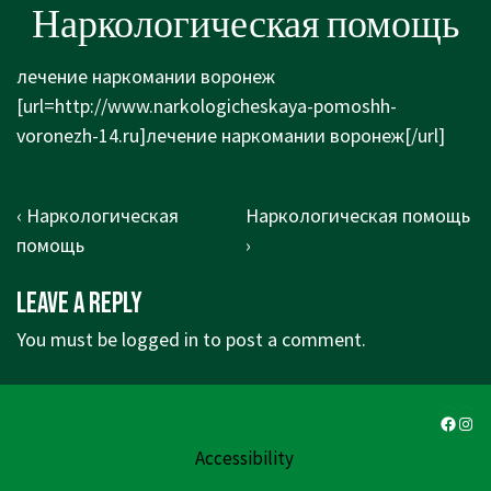
Наркологическая помощь
лечение наркомании воронеж
[url=http://www.narkologicheskaya-pomoshh-
voronezh-14.ru]лечение наркомании воронеж[/url]
Post
Previous
Next
‹ Наркологическая
Наркологическая помощь
navigation
Post
Post
помощь
›
is
is
Leave a Reply
You must be
logged in
to post a comment.
Faceb
Ins
Accessibility