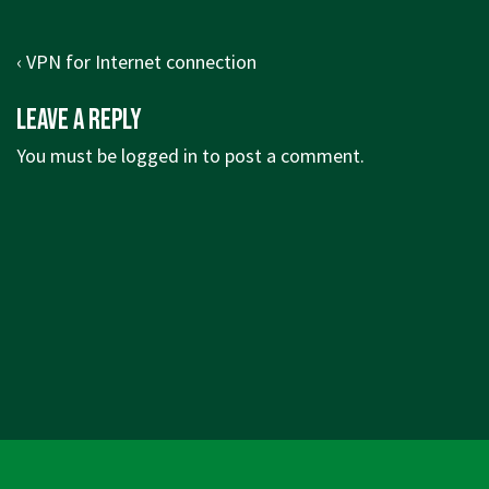
Post
Previous
‹ VPN for Internet connection
navigation
Post
Leave a Reply
is
You must be
logged in
to post a comment.