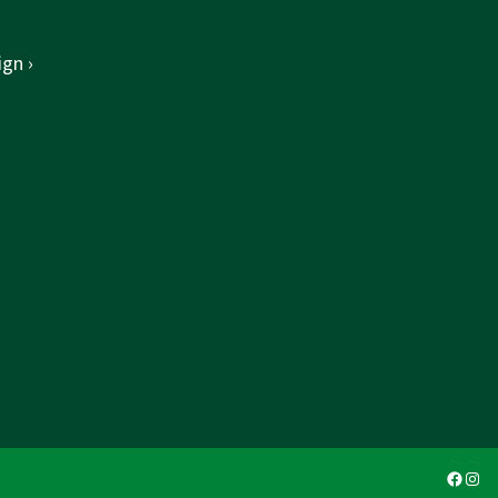
gn ›
Faceb
Ins