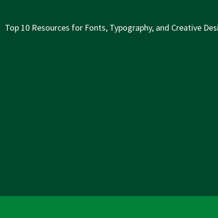
Next
Top 10 Resources for Fonts, Typography, and Creative Desi
Post
is