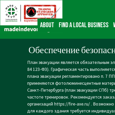
↓
Main
Skip
Navigation
to
Main
About
Find a local business
Content
Обеспечение безопасн
План эвакуации является обязательным э
84 123-ФЗ). Графическая часть выполняется 
плана эвакуации регламентировано п. 7 П
применяются фотолюминесцентные материалы
Санкт-Петербурга (план эвакуации СПб) треб
частоте тренировок. Рекомендуется заказ
организаций
https://fire-axe.ru/
. Возможно 
для каждого здания требуется индивидуаль