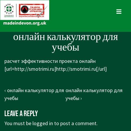
↓
Skip
MENU
to
Main
Main
онлайн калькулятор для
Content
Navigation
учебы
расчет эффективности проекта онлайн
[url=http://smotrimi.ru]http://smotrimi.ru[/url]
Post
Previous
Next
‹ онлайн калькулятор для
онлайн калькулятор для
navigation
Post
Post
учебы
учебы ›
is
is
Leave a Reply
You must be
logged in
to post a comment.