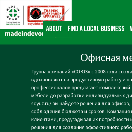
↓
Main
Skip
Navigation
to
Main
About
Find a local business
Content
Офисная ме
Группа компаний «СОЮЗ» с 2008 года созд
вдохновляют на продуктивную работу и пр
профессионалов предлагает комплексный 
мебели до разработки индивидуальных ди
soyuz.ru/
вы найдете решения для офисов, 
соблюдения бюджета и сроков. Компания 
клиентами, предугадывая их потребности 
решения для создания эффективного рабоч