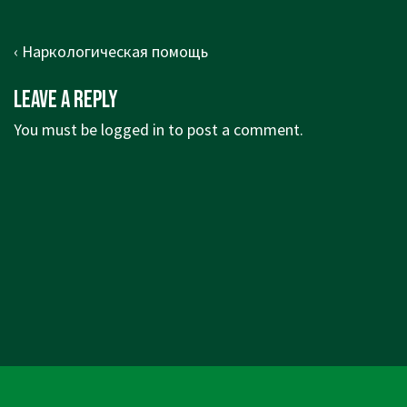
Post
Previous
‹ Наркологическая помощь
navigation
Post
Leave a Reply
is
You must be
logged in
to post a comment.