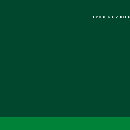
Next
пинап казино вх
Post
is