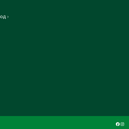
од ›
Faceb
Ins