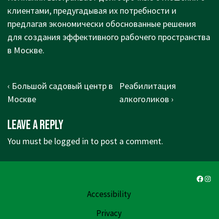
клиентами, предугадывая их потребности и
предлагая экономически обоснованные решения
для создания эффективного рабочего пространства
в Москве.
Post
Previous
Next
‹ Большой садовый центр в
Реабилитация
navigation
Post
Post
Москве
алкоголиков ›
is
is
Leave a Reply
You must be
logged in
to post a comment.
Faceb
Ins
Accessibility
Privacy