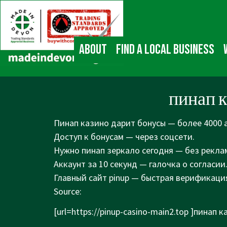
↓
Main
Skip
Navigation
to
Main
About
Find a local business
Content
пинап к
Пинап казино дарит бонусы — более 4000 
Доступ к бонусам — через соцсети.
Нужно пинап зеркало сегодня — без рекла
Аккаунт за 10 секунд — галочка о согласии
Главный сайт pinup — быстрая верификаци
Source:
[url=
https://pinup-casino-main2.top
]пинап ка