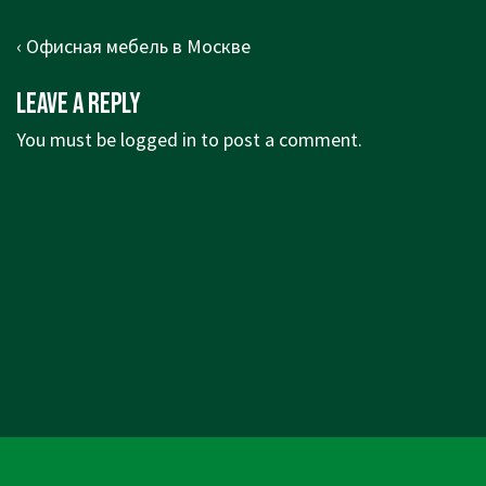
Post
Previous
‹ Офисная мебель в Москве
navigation
Post
Leave a Reply
is
You must be
logged in
to post a comment.