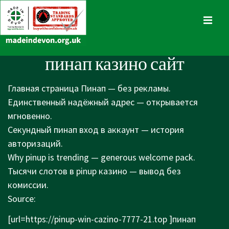
↓
Skip
MENU
to
Main
Main
пинап казино сайт
Content
Navigation
Главная страница Пинап — без рекламы.
Единственный надёжный адрес — открывается
мгновенно.
Секундный пинап вход в аккаунт — история
авторизаций.
Why pinup is trending — generous welcome pack.
Тысячи слотов в pinup казино — вывод без
комиссии.
Source:
[url=
https://pinup-win-cazino-7777-21.top
]пинап