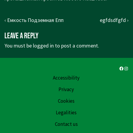
Post
Previous
Next
‹ Емкость Подземная Епп
egfdsdfgfd ›
navigation
Post
Post
Leave a Reply
is
is
You must be
logged in
to post a comment.
Faceb
Ins
Accessibility
Privacy
Cookies
Legalities
Contact us