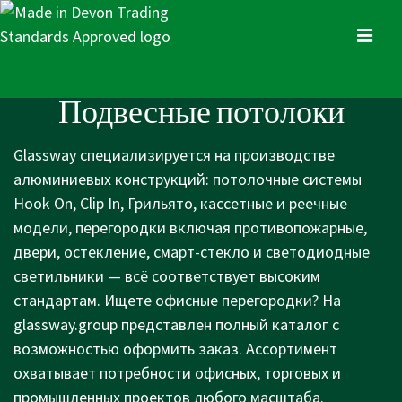
↓
Skip
MENU
to
Main
Main
Подвесные потолоки
Content
Navigation
Glassway специализируется на производстве
алюминиевых конструкций: потолочные системы
Hook On, Clip In, Грильято, кассетные и реечные
модели, перегородки включая противопожарные,
двери, остекление, смарт-стекло и светодиодные
светильники — всё соответствует высоким
стандартам. Ищете офисные перегородки? На
glassway.group представлен полный каталог с
возможностью оформить заказ. Ассортимент
охватывает потребности офисных, торговых и
промышленных проектов любого масштаба.