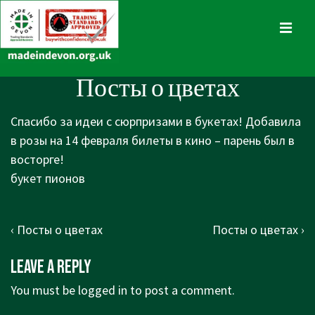
↓
Skip
MENU
to
Main
Main
Посты о цветах
Content
Navigation
Спасибо за идеи с сюрпризами в букетах! Добавила
в розы на 14 февраля билеты в кино – парень был в
восторге!
букет пионов
Post
Previous
Next
‹ Посты о цветах
Посты о цветах ›
navigation
Post
Post
Leave a Reply
is
is
You must be
logged in
to post a comment.