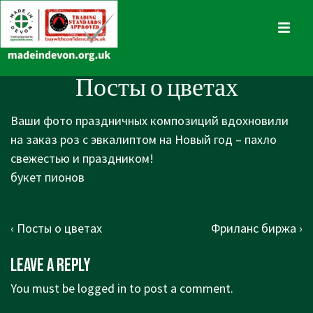
↓
Skip
MENU
to
Main
Main
Посты о цветах
Content
Navigation
Ваши фото праздничных композиций вдохновили
на заказ роз с эвкалиптом на Новый год – пахло
свежестью и праздником!
букет пионов
Post
Previous
Next
‹ Посты о цветах
Фриланс биржа ›
navigation
Post
Post
Leave a Reply
is
is
You must be
logged in
to post a comment.