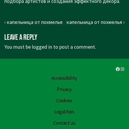
подбора артистов и создания эффектного декора.
Post
Previous
Next
‹ капельница от похмелья
капельница от похмелья ›
navigation
Post
Post
Leave a Reply
is
is
You must be
logged in
to post a comment.
Faceb
Ins
Accessibility
Privacy
Cookies
Legalities
Contact us