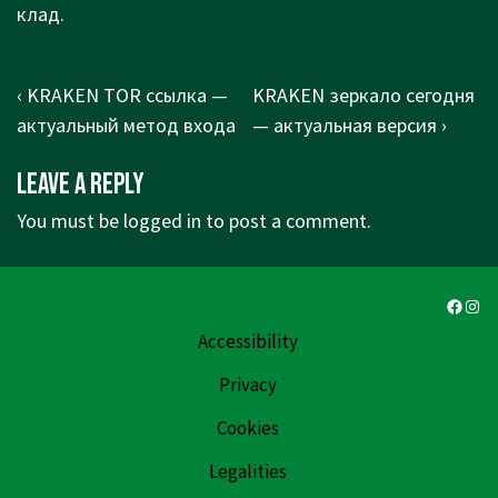
клад.
Post
Previous
Next
‹ KRAKEN TOR ссылка —
KRAKEN зеркало сегодня
navigation
Post
Post
актуальный метод входа
— актуальная версия ›
is
is
Leave a Reply
You must be
logged in
to post a comment.
Faceb
Ins
Accessibility
Privacy
Cookies
Legalities