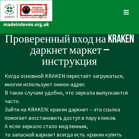
↓
Skip
MENU
to
Main
Main
Проверенный вход на KRAKEN
Content
Navigation
даркнет маркет —
инструкция
Когда основной KRAKEN перестаёт загружаться,
многие используют онион-адрес.
В таких случаях удобно, что зеркала выпускаются
часто.
Зайти на KRAKEN: кракен даркнет – эта ссылка
помогает восстановить доступ в пару кликов.
А если зеркало стало медленным,
то запасной вариант всегда есть: кракен купить