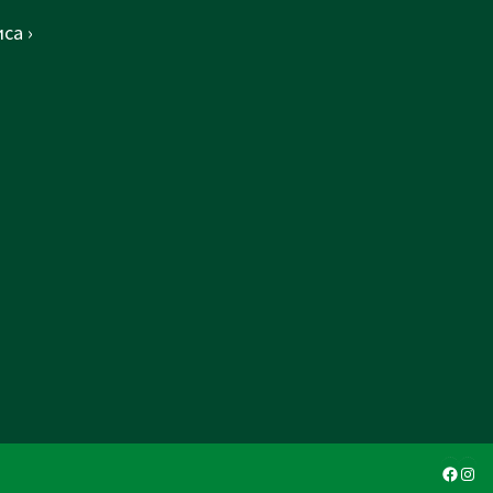
са ›
Faceb
Ins