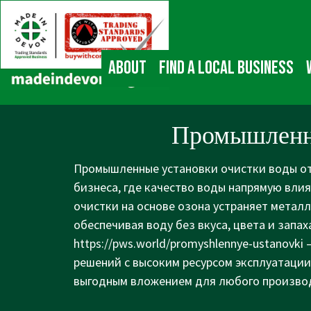
↓
Main
Skip
Navigation
to
Main
About
Find a local business
Content
Промышленна
Промышленные установки очистки воды от
бизнеса, где качество воды напрямую влия
очистки на основе озона устраняет металл
обеспечивая воду без вкуса, цвета и запа
https://pws.world/promyshlennye-ustanovki
—
решений с высоким ресурсом эксплуатации
выгодным вложением для любого произво