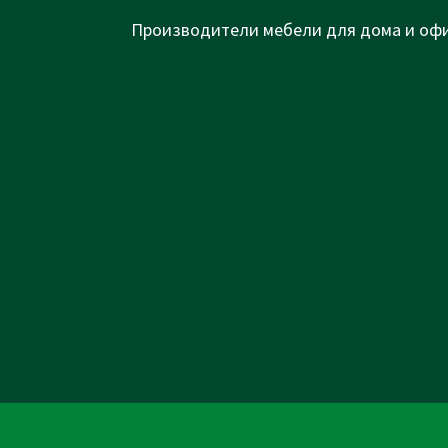
Next
Производители мебели для дома и офи
Post
is