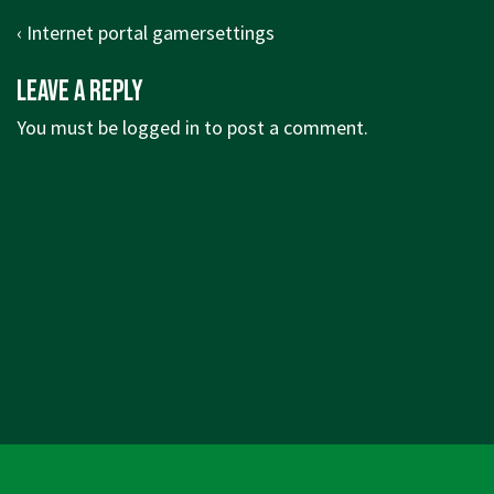
Post
Previous
‹ Internet portal gamersettings
navigation
Post
Leave a Reply
is
You must be
logged in
to post a comment.