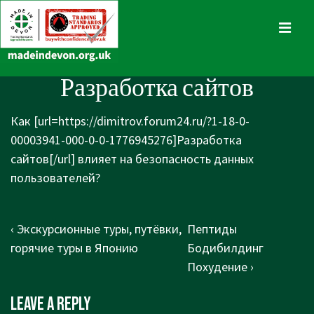
↓
Skip
MENU
to
Main
Main
Разработка сайтов
Content
Navigation
Как [url=https://dimitrov.forum24.ru/?1-18-0-
00003941-000-0-0-1776945276]Разработка
сайтов[/url] влияет на безопасность данных
пользователей?
Post
Previous
Next
‹ Экскурсионные туры, путёвки,
Пептиды
navigation
Post
Post
горячие туры в Японию
Бодибилдинг
is
is
Похудение ›
Leave a Reply