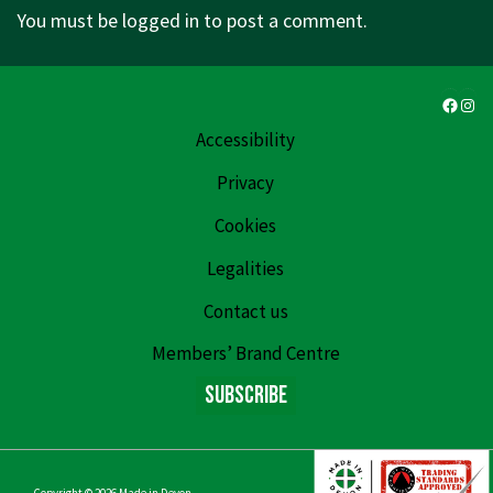
You must be
logged in
to post a comment.
Faceb
Ins
Accessibility
Privacy
Cookies
Legalities
Contact us
Members’ Brand Centre
Subscribe