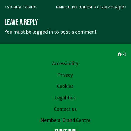
Post
Previous
Next
‹ solana casino
вывод из запоя в стационаре ›
navigation
Post
Post
Leave a Reply
is
is
You must be
logged in
to post a comment.
Faceb
Ins
Accessibility
Privacy
Cookies
Legalities
Contact us
Members’ Brand Centre