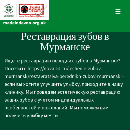
↓
Skip
MENU
to
Main
Main
Реставрация зубов в
Content
Navigation
Мурманске
Ищете реставрацию передних зубов в Мурманске?
Посетите
https://nova-51.ru/lechenie-zubov-
murmansk/restavratsiya-perednikh-zubov-murmansk
–
если вы хотите улучшить улыбку, приходите в нашу
клинику. Мы проведем эстетическую реставрацию
ваших зубов с учетом индивидуальных
особенностей и пожеланий. Мы поможем вам
получить улыбку мечты.