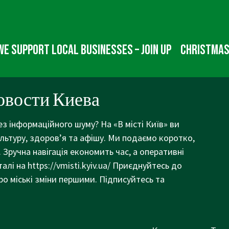
We Support Local Businesses – Join up
Christmas
овости Киева
ез інформаційного шуму? На «В місті Київ» ви
ультуру, здоров’я та афішу. Ми подаємо коротко,
 Зручна навігація економить час, а оперативні
талі на
https://vmisti.kyiv.ua/
Приєднуйтесь до
ро міські зміни першими. Підписуйтесь та