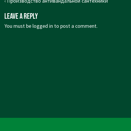
Post
Previous
‹ Производство антивандальной сантехники
navigation
Post
Leave a Reply
is
You must be
logged in
to post a comment.