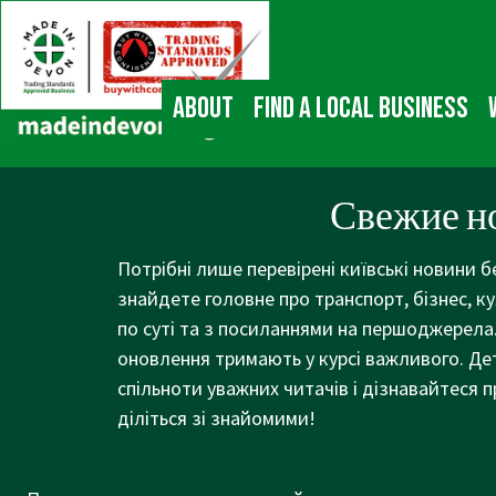
↓
Main
Skip
Navigation
to
Main
About
Find a local business
Content
Свежие н
Потрібні лише перевірені київські новини б
знайдете головне про транспорт, бізнес, к
по суті та з посиланнями на першоджерела.
оновлення тримають у курсі важливого. Де
спільноти уважних читачів і дізнавайтеся п
діліться зі знайомими!