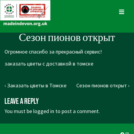
↓
Skip
MENU
to
Main
Main
Сезон пионов открыт
Content
Navigation
Огромное спасибо за прекрасный сервис!
заказать цветы с доставкой в томске
Post
Previous
Next
‹ Заказать цветы в Томске
Сезон пионов открыт ›
navigation
Post
Post
Leave a Reply
is
is
You must be
logged in
to post a comment.
Faceb
Ins