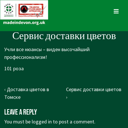
↓
Skip
MENU
to
Main
Main
Сервис доставки цветов
Content
Navigation
Учли все нюансы – виден высочайший
профессионализм!
101 роза
Post
Previous
Next
‹ Доставка цветов в
Сервис доставки цветов
navigation
Post
Post
Томске
›
is
is
Leave a Reply
You must be
logged in
to post a comment.