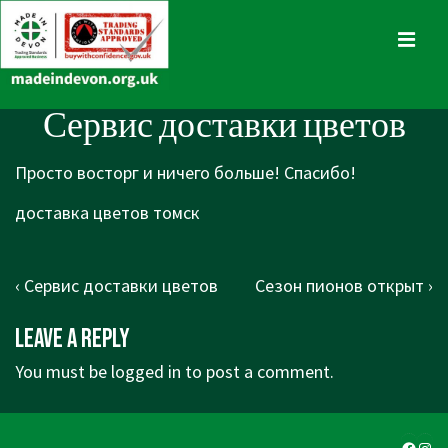
↓
Skip
MENU
to
Main
Main
Сервис доставки цветов
Content
Navigation
Просто восторг и ничего больше! Спасибо!
доставка цветов томск
Post
Previous
Next
‹ Сервис доставки цветов
Сезон пионов открыт ›
navigation
Post
Post
Leave a Reply
is
is
You must be
logged in
to post a comment.
Faceb
Ins