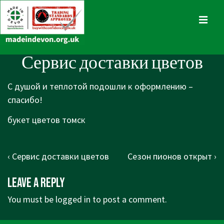
↓
Skip
MENU
to
Main
Main
Сервис доставки цветов
Content
Navigation
С душой и теплотой подошли к оформлению –
спасибо!
букет цветов томск
Post
Previous
Next
‹ Сервис доставки цветов
Сезон пионов открыт ›
navigation
Post
Post
Leave a Reply
is
is
You must be
logged in
to post a comment.